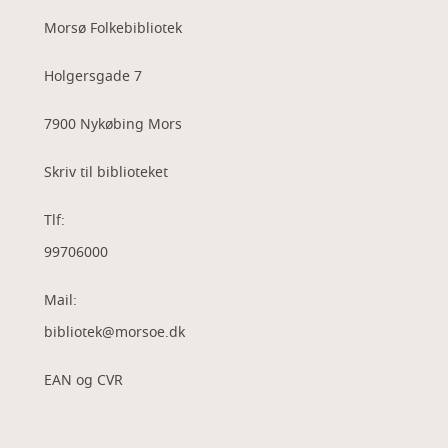
Morsø Folkebibliotek
årige
Holgersgade 7
7900 Nykøbing Mors
Skriv til biblioteket
Tlf:
99706000
Mail:
bibliotek@morsoe.dk
EAN og CVR