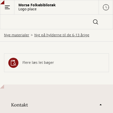
Gå
Morsø Folkebibliotek
Logo place
til
hovedindhold
Nye materialer
Nyt på hylderne til de 6-13 årige
Nyt
Flere læs let bøger
på
hylderne
til
de
6-
Kontakt
13