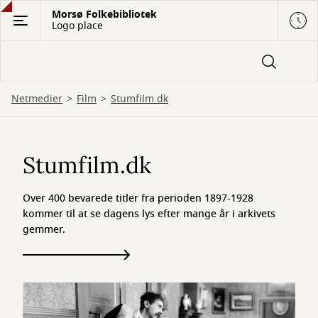
Gå
Morsø Folkebibliotek
Logo place
til
hovedindhold
Netmedier
Film
Stumfilm.dk
Stumfilm.dk
Stumfilm.dk
Over 400 bevarede titler fra perioden 1897-1928
kommer til at se dagens lys efter mange år i arkivets
gemmer.