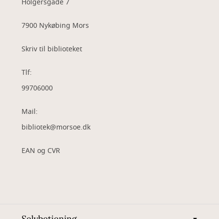
Holgersgade 7
7900 Nykøbing Mors
Skriv til biblioteket
Tlf:
99706000
Mail:
bibliotek@morsoe.dk
EAN og CVR
Selvbetjening