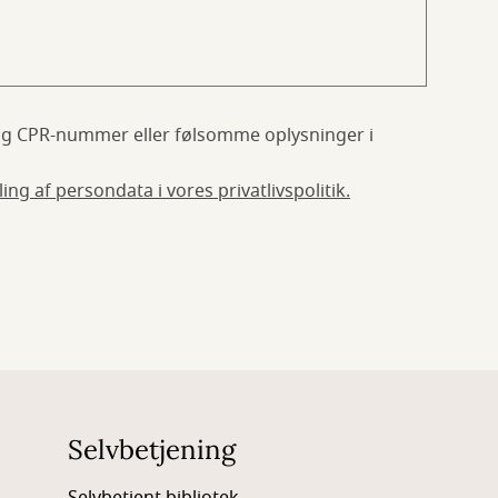
g CPR-nummer eller følsomme oplysninger i
ng af persondata i vores privatlivspolitik.
Selvbetjening
Selvbetjent bibliotek