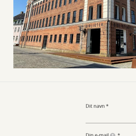
Dit navn
Din e-mail
?