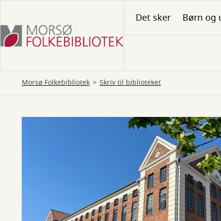
Gå
Det sker
Børn og 
til
hovedindhold
Morsø Folkebibliotek
Skriv til biblioteket
Skriv
til
biblioteket