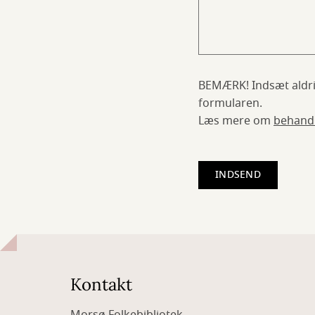
BEMÆRK! Indsæt aldri
formularen.
Læs mere om
behandli
Kontakt
Morsø Folkebibliotek