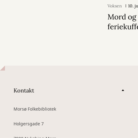
Voksen
10. j
Mord og 
feriekuf
Kontakt
Morsø Folkebibliotek
Holgersgade 7