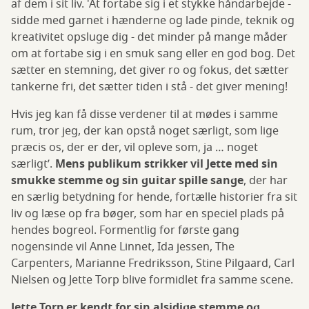
af dem i sit liv. 'At fortabe sig i et stykke håndarbejde -
sidde med garnet i hænderne og lade pinde, teknik og
kreativitet opsluge dig - det minder på mange måder
om at fortabe sig i en smuk sang eller en god bog. Det
sætter en stemning, det giver ro og fokus, det sætter
tankerne fri, det sætter tiden i stå - det giver mening!
Hvis jeg kan få disse verdener til at mødes i samme
rum, tror jeg, der kan opstå noget særligt, som lige
præcis os, der er der, vil opleve som, ja … noget
særligt’.
Mens publikum strikker vil Jette med sin
smukke stemme og sin guitar spille sange
, der har
en særlig betydning for hende, fortælle historier fra sit
liv og læse op fra bøger, som har en speciel plads på
hendes bogreol. Formentlig for første gang
nogensinde vil Anne Linnet, Ida jessen, The
Carpenters, Marianne Fredriksson, Stine Pilgaard, Carl
Nielsen og Jette Torp blive formidlet fra samme scene.
Jette Torp er kendt for sin alsidige stemme og