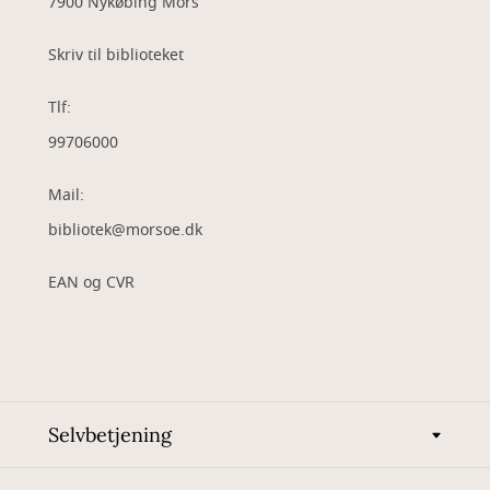
7900 Nykøbing Mors
Skriv til biblioteket
Tlf:
99706000
Mail:
bibliotek@morsoe.dk
EAN og CVR
Selvbetjening