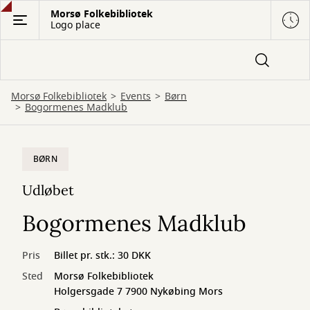
Gå
Morsø Folkebibliotek
Logo place
til
hovedindhold
Morsø Folkebibliotek
Events
Børn
Bogormenes Madklub
BØRN
Udløbet
Bogormenes Madklub
Pris
Billet pr. stk.: 30 DKK
Sted
Morsø Folkebibliotek
Holgersgade 7 7900 Nykøbing Mors