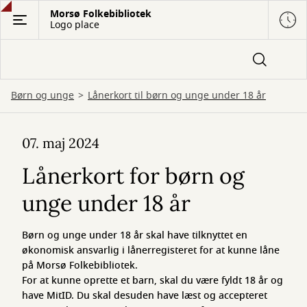
Gå
Morsø Folkebibliotek
Logo place
til
hovedindhold
Børn og unge
Lånerkort til børn og unge under 18 år
Lånerkort
07. maj 2024
til
Lånerkort for børn og
børn
unge under 18 år
og
unge
Børn og unge under 18 år skal have tilknyttet en
under
økonomisk ansvarlig i lånerregisteret for at kunne låne
på Morsø Folkebibliotek.
18
For at kunne oprette et barn, skal du være fyldt 18 år og
have MitID. Du skal desuden have læst og accepteret
år