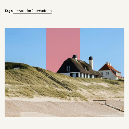
Tags
litteratur
forfatter
voksen