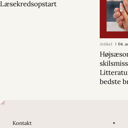
Læsekredsopstart
Artikel
04. a
Højsæson
skilsmiss
Litterat
bedste b
Kontakt