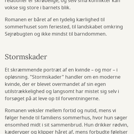
relationer er skrøbelige, og selv små konflikter kan
vokse sig store i barnets blik.
Romanen er båret af en tydelig kærlighed til
sommerhuset som feriested, til landskabet omkring
Sejrøbugten og ikke mindst til barndommen.
Stormskader
Et skræmmende portræt af en kvinde – og mor – i
opløsning. "Stormskader" handler om en moderne
kvinde, der er blevet overmandet af sin egen
utilstrækkelighed og langsomt har mistet sig selv i
forsøget på at leve op til forventningerne.
Romanen veksler mellem fortid og nutid, mens vi
følger hende til familiens sommerhus, hvor hun søger
ensomhed midt i sit sammenbrud. Hun drikker rødvin,
kæderyger og klipper håret af, mens forbudte følelser