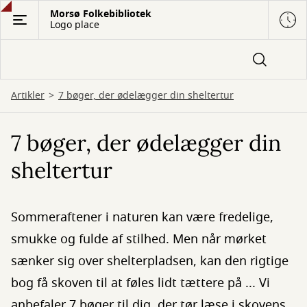
Gå
Morsø Folkebibliotek
Logo place
til
hovedindhold
Artikler
7 bøger, der ødelægger din sheltertur
7 bøger, der ødelægger din
sheltertur
Sommeraftener i naturen kan være fredelige,
smukke og fulde af stilhed. Men når mørket
sænker sig over shelterpladsen, kan den rigtige
bog få skoven til at føles lidt tættere på ... Vi
anbefaler 7 bøger til dig, der tør læse i skovens