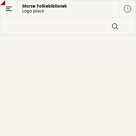
Gå
Morsø Folkebibliotek
Logo place
til
hovedindhold