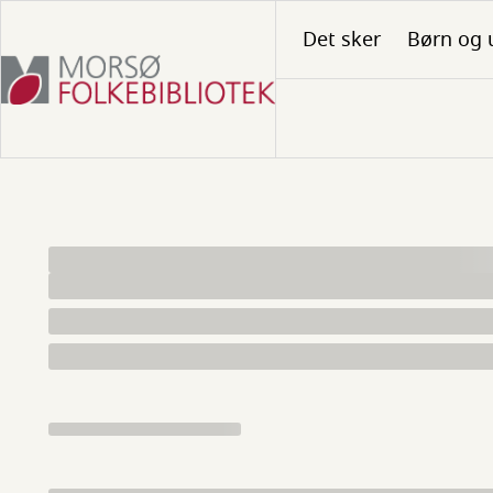
Gå
Det sker
Børn og 
til
hovedindhold