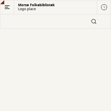
Gå
Morsø Folkebibliotek
Logo place
til
hovedindhold