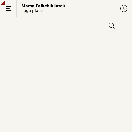
Gå
Morsø Folkebibliotek
Logo place
til
hovedindhold