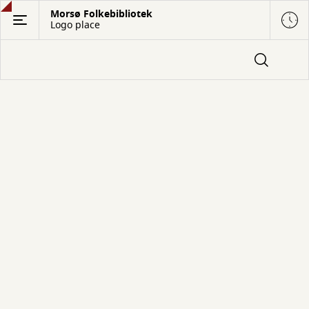
Gå
Morsø Folkebibliotek
Logo place
til
hovedindhold