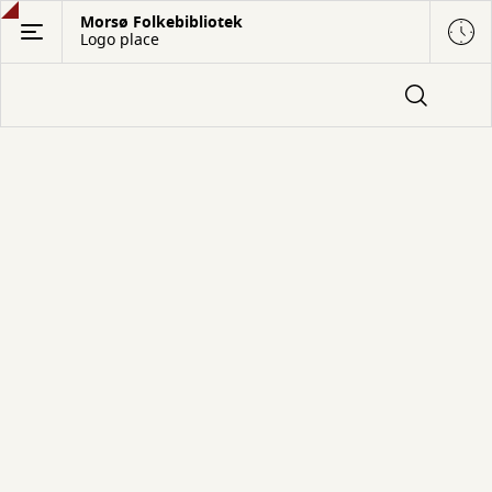
Gå
Morsø Folkebibliotek
Logo place
til
hovedindhold