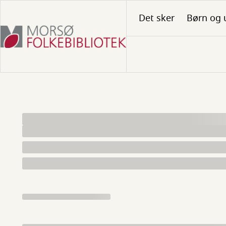
Gå
Det sker
Børn og 
til
hovedindhold