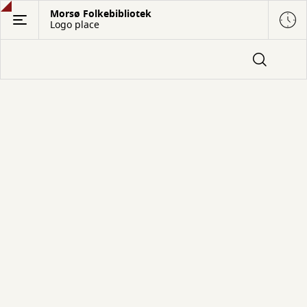
Gå
Morsø Folkebibliotek
Logo place
til
hovedindhold