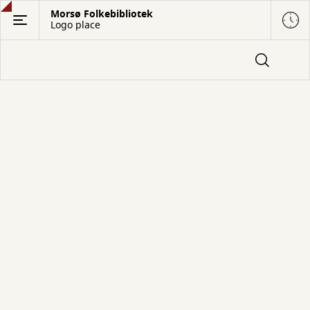
Gå
Morsø Folkebibliotek
Logo place
til
hovedindhold