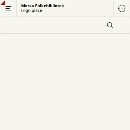
Gå
Morsø Folkebibliotek
Logo place
til
hovedindhold