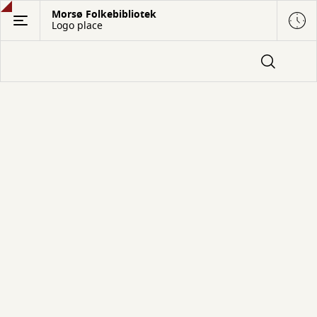
Gå
Morsø Folkebibliotek
Logo place
til
hovedindhold