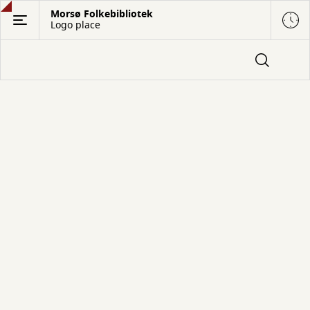
Gå
Morsø Folkebibliotek
Logo place
til
hovedindhold