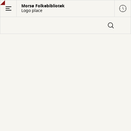
Gå
Morsø Folkebibliotek
Logo place
til
hovedindhold