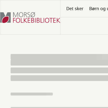
Gå
Det sker
Børn og 
til
hovedindhold