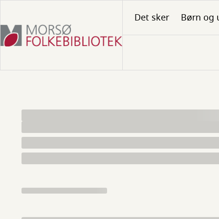
Gå
Det sker
Børn og 
til
hovedindhold