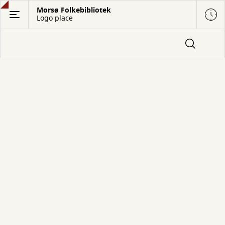
Gå
Morsø Folkebibliotek
Logo place
til
hovedindhold