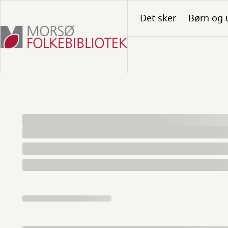
Gå
Det sker
Børn og 
til
hovedindhold