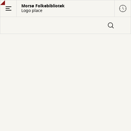
Gå
Morsø Folkebibliotek
Logo place
til
hovedindhold