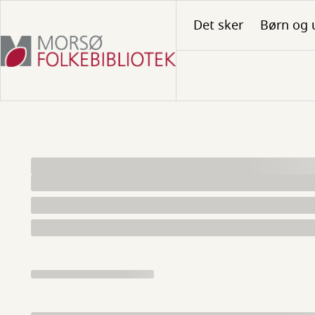
Gå
Det sker
Børn og 
til
hovedindhold