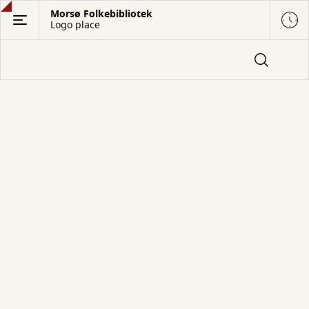
Gå
Morsø Folkebibliotek
Logo place
til
hovedindhold