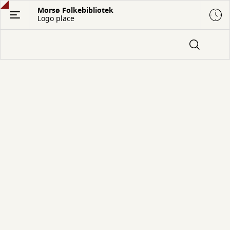
Gå
Morsø Folkebibliotek
Logo place
til
hovedindhold