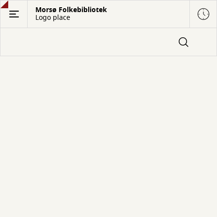
Gå
Morsø Folkebibliotek
Logo place
til
hovedindhold