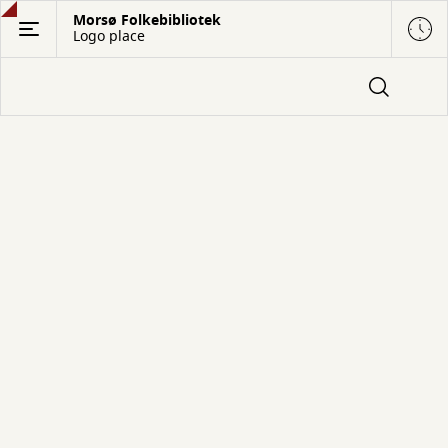
Gå
Morsø Folkebibliotek
Logo place
til
hovedindhold