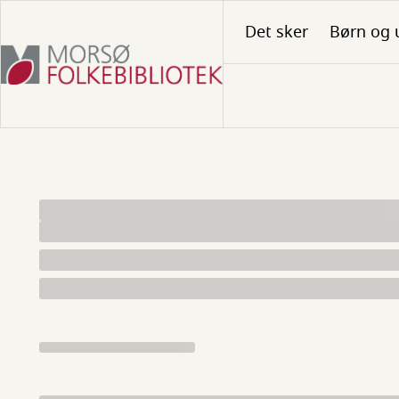
Gå
Det sker
Børn og 
til
hovedindhold