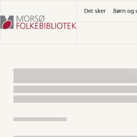
Gå
Det sker
Børn og 
til
hovedindhold