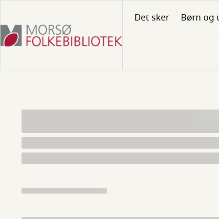
Gå
Det sker
Børn og 
til
hovedindhold