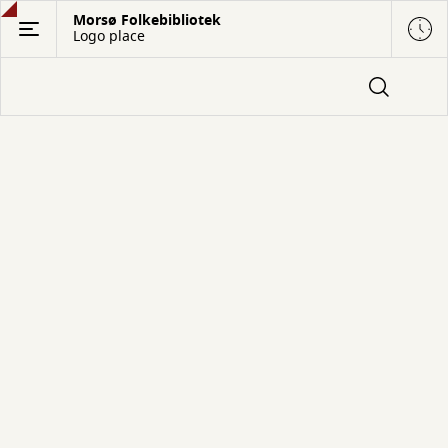
Gå
Morsø Folkebibliotek
Logo place
til
hovedindhold