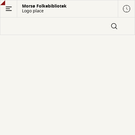
Gå
Morsø Folkebibliotek
Logo place
til
hovedindhold