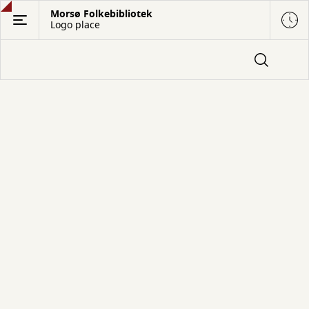
Gå
Morsø Folkebibliotek
Logo place
til
hovedindhold