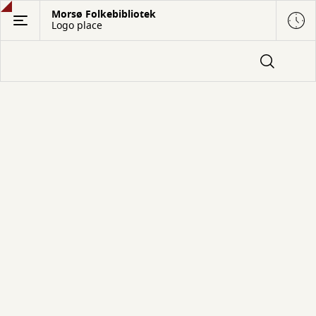
Gå
Morsø Folkebibliotek
Logo place
til
hovedindhold