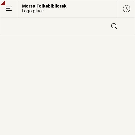
Gå
Morsø Folkebibliotek
Logo place
til
hovedindhold