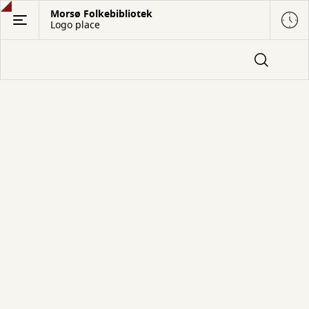
Gå
Morsø Folkebibliotek
Logo place
til
hovedindhold