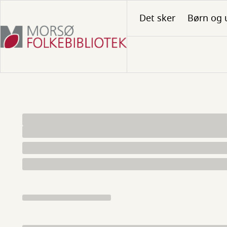
Gå
Det sker
Børn og 
til
hovedindhold