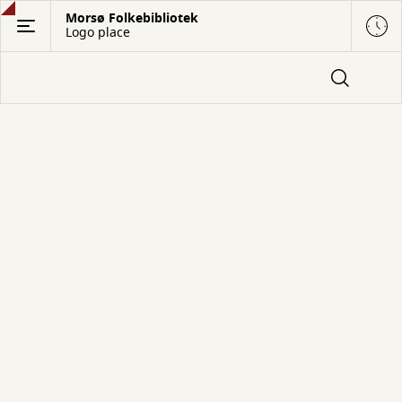
Gå
Morsø Folkebibliotek
Logo place
til
hovedindhold