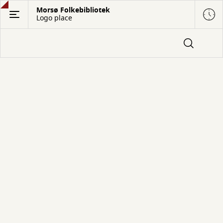
Gå
Morsø Folkebibliotek
Logo place
til
hovedindhold