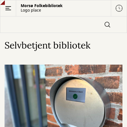
Gå
Morsø Folkebibliotek
Logo place
til
hovedindhold
Selvbetjent bibliotek