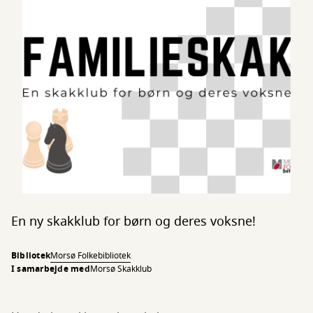
En ny skakklub for børn og deres voksne!
Bibliotek
Morsø Folkebibliotek
I samarbejde med
Morsø Skakklub