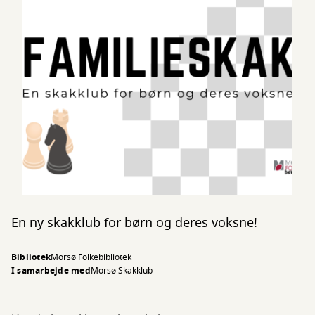
En ny skakklub for børn og deres voksne!
Bibliotek
Morsø Folkebibliotek
I samarbejde med
Morsø Skakklub