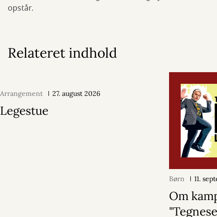
opstår.
Relateret indhold
Arrangement
27. august 2026
Legestue
Børn
11. se
Om kamp
"Tegnese