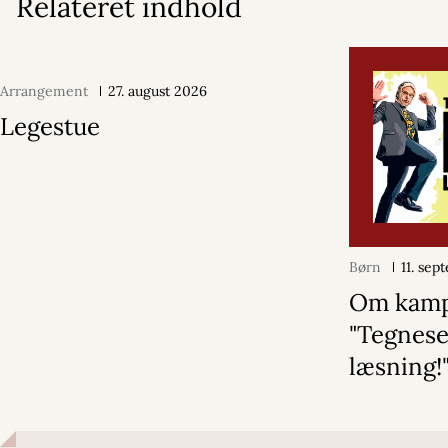
Relateret indhold
Arrangement
27. august 2026
Legestue
Børn
11. se
Om kamp
"Tegnese
læsning!