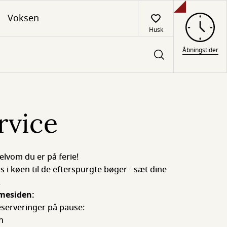
Voksen
Husk
Åbningstider
rvice
elvom du er på ferie!
 i køen til de efterspurgte bøger - sæt dine
.
mesiden:
eserveringer på pause:
n