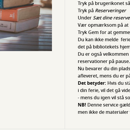
Tryk på brugerikonet 
Tryk på
Reserveringer
Under
Sæt dine reserve
Vær opmærksom på at b
Tryk Gem for at gemme 
Du kan ikke melde ferie
det på bibliotekets hje
Du er også velkommen ti
reservationer på pause
Nu bevarer du din plads
afleveret, mens du er på
Det betyder:
Hvis du stå
i din ferie, vil det gå vide
- mens du igen vil stå s
NB!
Denne service gælde
men ikke de materialer 