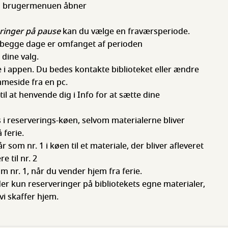
så brugermenuen åbner
ringer på pause
kan du vælge en fraværsperiode.
egge dage er omfanget af perioden
dine valg.
 i appen. Du bedes kontakte biblioteket eller ændre
mmeside fra en pc.
l at henvende dig i Info for at sætte dine
.
 i reserverings-køen, selvom materialerne bliver
 ferie.
r som nr. 1 i køen til et materiale, der bliver afleveret
re til nr. 2
om nr. 1, når du vender hjem fra ferie.
r kun reserveringer på bibliotekets egne materialer,
vi skaffer hjem.