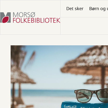
Gå
Det sker
Børn og 
til
hovedindhold
Ferieservice