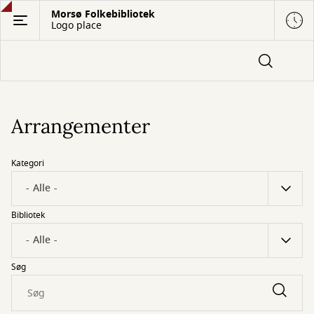
Gå
Morsø Folkebibliotek
Logo place
til
hovedindhold
Arrangementer
Kategori
Bibliotek
Søg