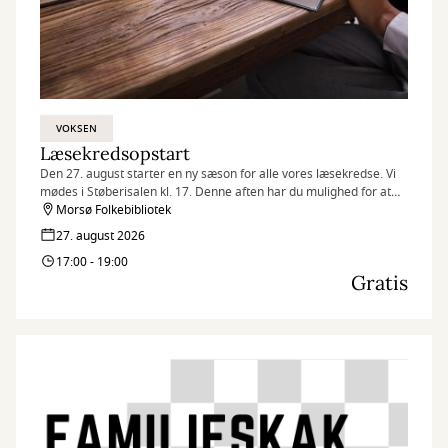
VOKSEN
Læsekredsopstart
Den 27. august starter en ny sæson for alle vores læsekredse. Vi
mødes i Støberisalen kl. 17. Denne aften har du mulighed for at
høre hvad en læsekreds er, men du får også mulighed for at
Morsø Folkebibliotek
komme med i en læsekreds enten en ”gammel” læsekreds eller
27. august 2026
hvis tilslutningen er stor nok, så en helt ny. Udover dette vil vi
17:00 - 19:00
præsentere jer for nogle bøger som måske kunne være noget for
Gratis
jer i læsekredsene.